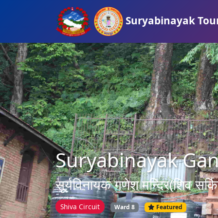
Suryabinayak Tou
Suryabinayak Ga
सूर्यविनायक गणेश मन्दिर(शिव सर्किट
Shiva Circuit
Ward 8
Featured