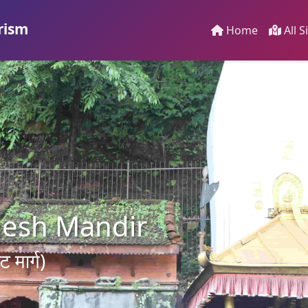
rism
Home
All S
nesh Mandir
 मार्ग)