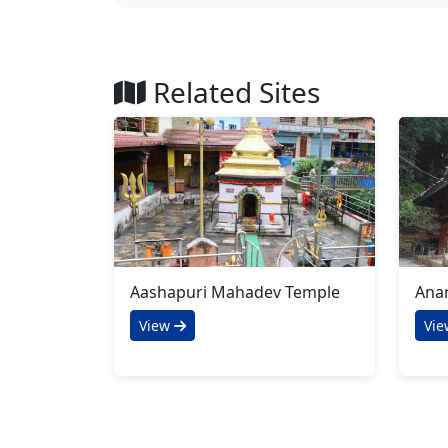
Related Sites
Aashapuri Mahadev Temple
Ana
View
Vi