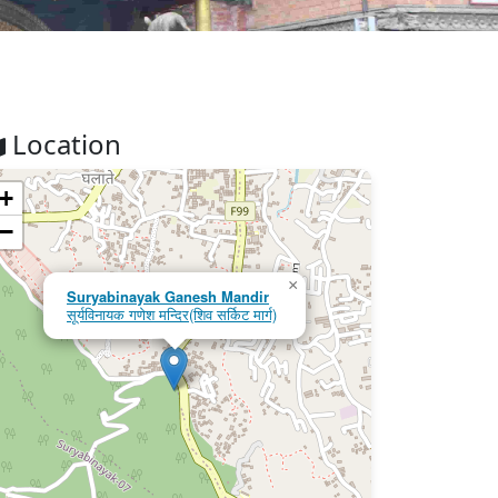
Location
+
−
×
Suryabinayak Ganesh Mandir
सूर्यविनायक गणेश मन्दिर(शिव सर्किट मार्ग)