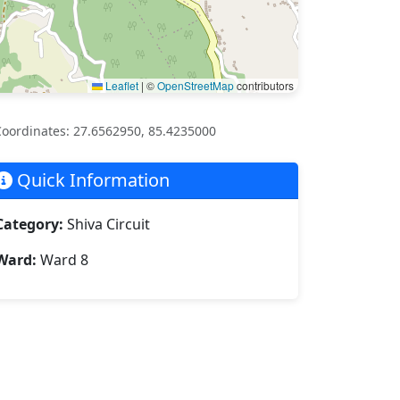
Leaflet
|
©
OpenStreetMap
contributors
oordinates: 27.6562950, 85.4235000
Quick Information
Category:
Shiva Circuit
Ward:
Ward 8