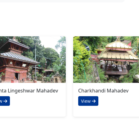
nta Lingeshwar Mahadev
Charkhandi Mahadev
ew
View