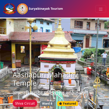
Suryabinayak Tourism
Aashapuri Mahadev
Temple
आशापुरी महादेव मन्दिर(शिव सर्किट मार्ग)
Shiva Circuit
Ward 8
Featured