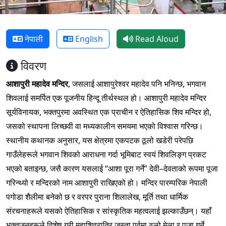
नेपाली
English
Read Aloud
विवरण
आशापुरी महादेव मन्दिर
, जसलाई आशापुरेश्वर महादेव पनि भनिन्छ, भगवान
शिवलाई समर्पित एक पूजनीय हिन्दू तीर्थस्थल हो। आशापुरी महादेव मन्दिर
सूर्यविनायक, भक्तपुरमा अवस्थित एक प्राचीन र ऐतिहासिक शिव मन्दिर हो,
जसको स्थापना लिच्छवी वा मध्यकालीन समयमा भएको विश्वास गरिन्छ।
स्थानीय कथानक अनुसार, यस क्षेत्रमा एकपटक ठूलो खडेरी परेपछि
गाउँलेहरूले भगवान शिवको आराधना गर्दा भूमिबाट स्वयं शिवलिङ्ग प्रकट
भएको बताइन्छ, जसै कारण यसलाई “आशा पूरा गर्ने” देवी–देवताको रूपमा पूजा
गरिन्थ्यो र मन्दिरको नाम आशापुरी राखिएको हो। मन्दिर पारम्परिक नेपाली
पगोडा शैलीमा बनेको छ र वरपर पुराना शिलालेख, मूर्ति तथा धार्मिक
संरचनाहरूले यसको ऐतिहासिक र सांस्कृतिक महत्वलाई झल्काउँछन्। यहाँ
भक्तजनहरूले विशेष गरी महाशिवरात्रि जस्ता पर्वमा ठूलो मेला र पूजा गर्ने