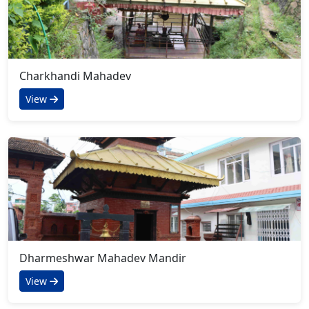
Charkhandi Mahadev
View
Dharmeshwar Mahadev Mandir
View