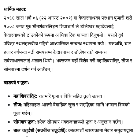
धार्मिक महत्व:
२०६६ साल भदौ ०६ (२२ अगस्ट २००९) मा केदारनाथका प्रधान पुजारी श्री
१००८ जगत गुरु भीमशंकरलिङ्ग शिवाचार्य ले डोलेश्वर महादेवलाई
केदारनाथको टाउकोको रूपमा आधिकारिक मान्यता दिनुभयो। यसले दुबै
पवित्र स्थलहरूबीच गहिरो आध्यात्मिक सम्बन्ध स्थापना गर्‍यो। यसअघि, चार
हजार वर्षभन्दा बढी समयसम्म केदारनाथ र डोलेश्वरको सम्बन्ध
सर्वसाधारणलाई अज्ञात थियो। भक्तजन यहाँ विशेष गरी महाशिवरात्रि, तीज र
सोमबारमा दर्शन गर्न आउँछन्।
चाडपर्व र पूजाः
महाशिवरात्रि:
रातभरि पूजा र विधि सहित ठूलो उत्सव।
तीज:
महिलाहरू आफ्नो वैवाहिक सुख र समृद्धिका लागि भगवान शिवको
पूजा गर्छन्।
सोमबार पूजा:
हरेक सोमबार भक्तजनहरूले पूजा र अनुष्ठान गर्छन्।
बाल चतुर्दशी (सतबीज चतुर्दशी):
काठमाडौं उपत्यकामा नेवार समुदायद्वारा