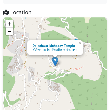
Location
+
−
×
Doleshwar Mahadev Temple
डोलेश्वर महादेव मन्दिर(शिव सर्किट मार्ग)