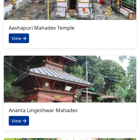
Aashapuri Mahadev Temple
View
Ananta Lingeshwar Mahadev
View