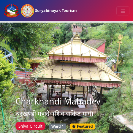
Suryabinayak Tourism
Charkhandi Mahadev
चरखण्डी महादेव(शिव सर्किट मार्ग)
Shiva Circuit
Ward 1
Featured