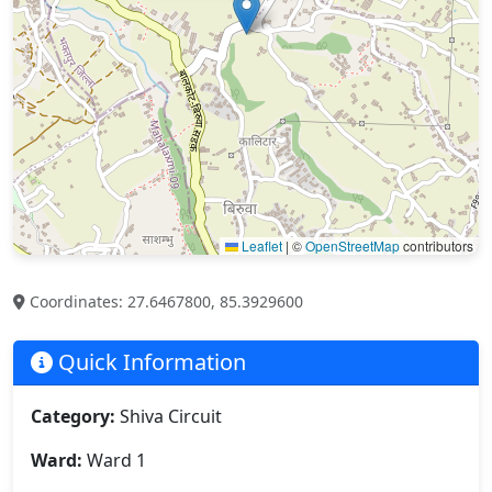
Leaflet
|
©
OpenStreetMap
contributors
Coordinates: 27.6467800, 85.3929600
Quick Information
Category:
Shiva Circuit
Ward:
Ward 1