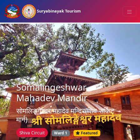
Suryabinayak Tourism
Somalingeshwar
Mahadev Mandir
सोमलिङ्गेश्वर महादेव मन्दिर(शिव सर्किट
मार्ग)
Shiva Circuit
Ward 1
Featured