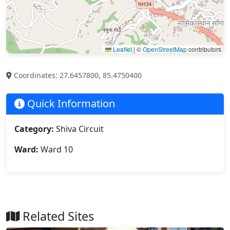
Leaflet
|
©
OpenStreetMap
contributors
Coordinates: 27.6457800, 85.4750400
Quick Information
Category:
Shiva Circuit
Ward:
Ward 10
Related Sites