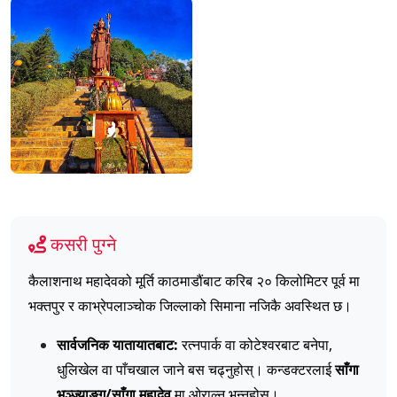
कसरी पुग्ने
कैलाशनाथ महादेवको मूर्ति काठमाडौंबाट करिब २० किलोमिटर पूर्व मा
भक्तपुर र काभ्रेपलाञ्चोक जिल्लाको सिमाना नजिकै अवस्थित छ।
सार्वजनिक यातायातबाट:
रत्नपार्क वा कोटेश्वरबाट बनेपा,
धुलिखेल वा पाँचखाल जाने बस चढ्नुहोस्। कन्डक्टरलाई
साँगा
भञ्ज्याङ्ग/साँगा महादेव
मा ओराल्न भन्नुहोस्।