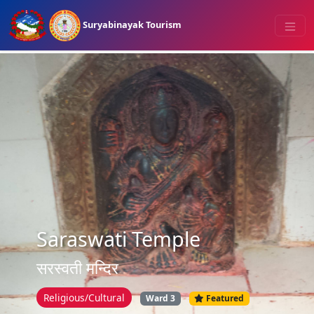
Suryabinayak Tourism
Saraswati Temple
सरस्वती मन्दिर
Religious/Cultural
Ward 3
Featured