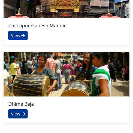
Chitrapur Ganesh Mandir
View
Dhime Baja
View