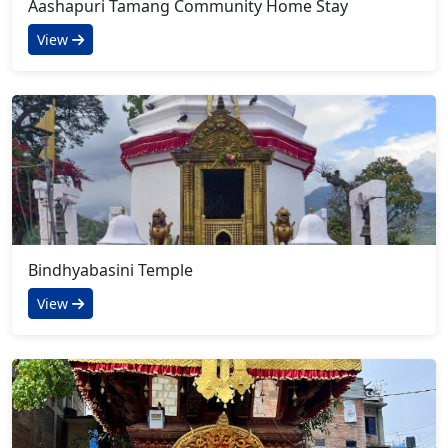
Aashapuri Tamang Community Home Stay
View
Bindhyabasini Temple
View