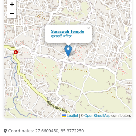
+
−
×
Saraswati Temple
सरस्वती मन्दिर
Leaflet
|
©
OpenStreetMap
contributors
Coordinates: 27.6609450, 85.3772250