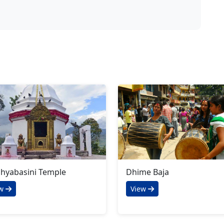
hyabasini Temple
Dhime Baja
ew
View