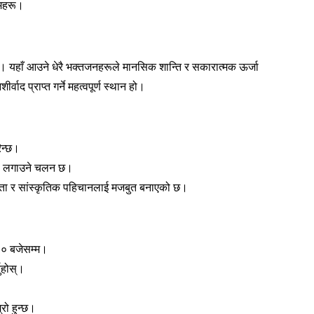
रमहरू।
ो। यहाँ आउने धेरै भक्तजनहरूले मानसिक शान्ति र सकारात्मक ऊर्जा
वाद प्राप्त गर्ने महत्वपूर्ण स्थान हो।
िन्छ।
दि) लगाउने चलन छ।
एकता र सांस्कृतिक पहिचानलाई मजबुत बनाएको छ।
०० बजेसम्म।
नुहोस्।
्रो हुन्छ।