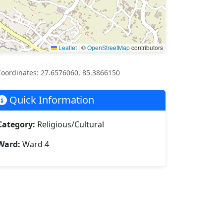
Leaflet
|
©
OpenStreetMap
contributors
oordinates: 27.6576060, 85.3866150
Quick Information
Category:
Religious/Cultural
Ward:
Ward 4