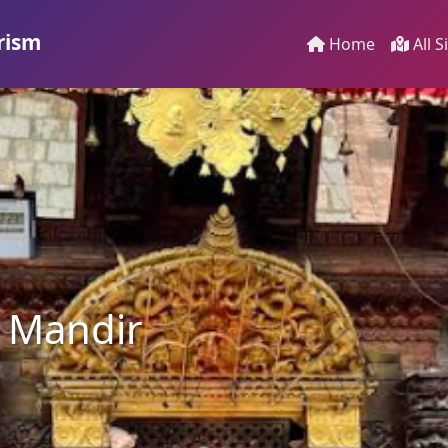
rism
Home
All S
 Mandir