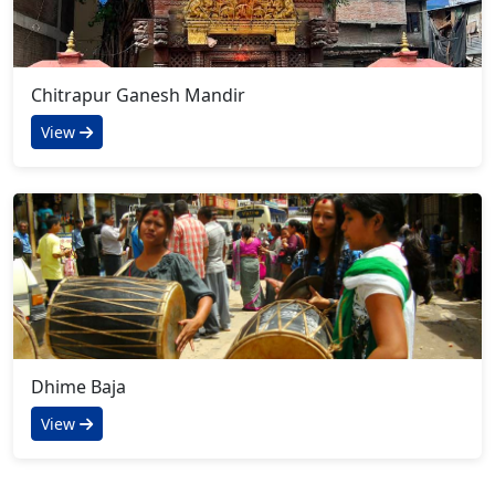
Chitrapur Ganesh Mandir
View
Dhime Baja
View