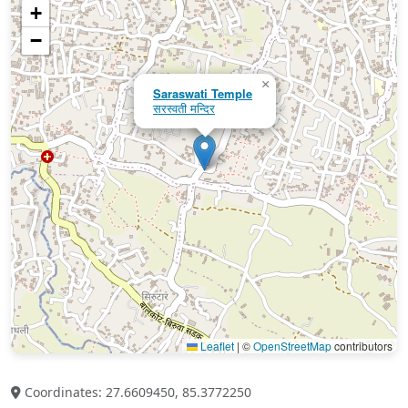
+
−
×
Saraswati Temple
सरस्वती मन्दिर
Leaflet
|
©
OpenStreetMap
contributors
Coordinates: 27.6609450, 85.3772250