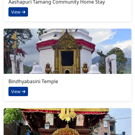
Aashapuri Tamang Community Home Stay
View
Bindhyabasini Temple
View